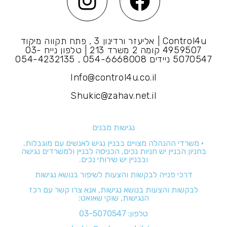
Control4u | אליעזר ורדינון 3 , פתח תקווה מיקוד
4959507 קומה 2 משרד 213 | טלפון נייח 03-
5070547 ניידים 054-6668008 , 054-4232135
Info@control4u.co.il
Shukic@zahav.net.il
נגישות מבנים
• משרדי ההנהלה מצויים בבניין נגיש לאנשים עם מוגבלות.
בחניון הבניין יש חניות נכים, הכניסה לבניין ולמשרדים נגישה
ובבניין יש שירותי נכים.
דרכי פנייה לבקשות והצעות לשיפור בנושא נגישות
לבקשות והצעות בנושא נגישות, אנא צרו קשר עם רכז
הנגישות, שוקי שאואט:
טלפון:
03-5070547