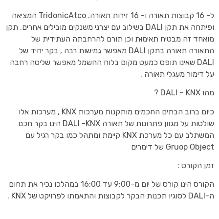
ל- 16 קבוצות תאורה ו- 16 זירות תאורה. TridonicAtco המציאה
ופיתחה את תקן DALI בשילוב עם יצרני משנקים מובילים אחרים. תקן
מואחד זה מבטיח תאימוּת וכן תורם להרחבתה העתידית של
התאורה תאורה בתקן DALI מאפשר גמישות רבה , בקר יחיד של
DALI שאינו תופס כמעט מקום בלוח החשמל מאפשר שליטה רחבה
על דימור מעגלי תאורה .
מהו DALI – KNX ?
כיום ברוב הבתים החכמים מותקנות מערכות KNX , מערכות אלו
שולטות על מגוון פתרונות של תאורה DALI -KNX הינו בקר חכם
המשתלב עם כל מערכת KNX קיימת ומתהל כמו בקר רגיל עם
Gruop Object של דימרים
זמן הקורס :
הקורס הינו קורס של יום מ-9:00 עד 16:00 במהלכו נכיר את תחום
ה-DALI לסוגיו תכנות הבקר לקבוצות והתאמתו לפרויקט של KNX .