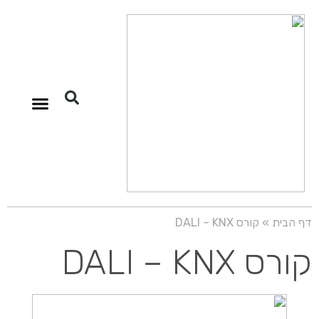
הורדת הקטלוג שלנו
תקן KNX
PAIROT שליטה
דף הבית
»
קורס DALI – KNX
קורס DALI – KNX