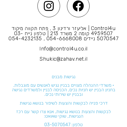
Control4u | אליעזר ורדינון 3 , פתח תקווה מיקוד
4959507 קומה 2 משרד 213 | טלפון נייח 03-
5070547 ניידים 054-6668008 , 054-4232135
Info@control4u.co.il
Shukic@zahav.net.il
נגישות מבנים
• משרדי ההנהלה מצויים בבניין נגיש לאנשים עם מוגבלות.
בחניון הבניין יש חניות נכים, הכניסה לבניין ולמשרדים נגישה
ובבניין יש שירותי נכים.
דרכי פנייה לבקשות והצעות לשיפור בנושא נגישות
לבקשות והצעות בנושא נגישות, אנא צרו קשר עם רכז
הנגישות, שוקי שאואט:
טלפון:
03-5070547