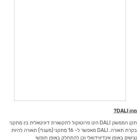
מהו DALI?
תקן הממשק DALI הינו פרוטוקול לתקשורת דיגיטאלית בין מִתקני
בקרת תאורה. DALI מאפשר ל- 16 מִתקני (מעגלי) תאורה להיות
נגישים באופן אינדיווידואלי וכן להתחלק באופן חופשי