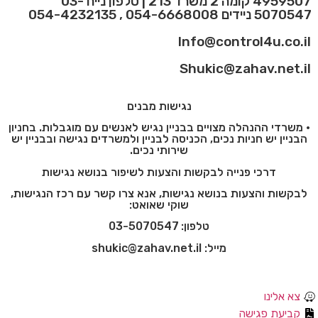
4959507 קומה 2 משרד 213 | טלפון נייח 03-
5070547 ניידים 054-6668008 , 054-4232135
Info@control4u.co.il
Shukic@zahav.net.il
נגישות מבנים
• משרדי ההנהלה מצויים בבניין נגיש לאנשים עם מוגבלות. בחניון
הבניין יש חניות נכים, הכניסה לבניין ולמשרדים נגישה ובבניין יש
שירותי נכים.
דרכי פנייה לבקשות והצעות לשיפור בנושא נגישות
לבקשות והצעות בנושא נגישות, אנא צרו קשר עם רכז הנגישות,
שוקי שאואט:
טלפון:
03-5070547
מייל:
shukic@zahav.net.il
צא אלינו
קביעת פגישה