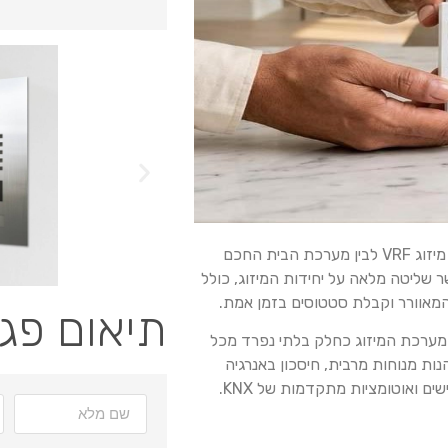
בקר Climexa KNX ל-VRF מאפשר אינטגרציה מתקדמת בין מערכות מיזוג VRF לבין מערכת הבית החכם
ון רחב של יצרני VRF מובילים ומאפשר שליטה מלאה על יחידות המיזוג, כולל
המאוורר וקבלת סטטוסים בזמן אמת.
תיאום פג
 מערכת המיזוג כחלק בלתי נפרד מכל
ת מנוחות מרבית, חיסכון באנרגיה
ם ואוטומציות מתקדמות של KNX.