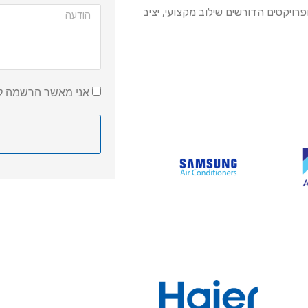
Climexa  הוא הפתרון האידיאלי עבור אינטגרטורים, מתקיני KNX ופרויקטים הדורשים שילוב מקצועי, יציב
אני מאשר הרשמה לנ