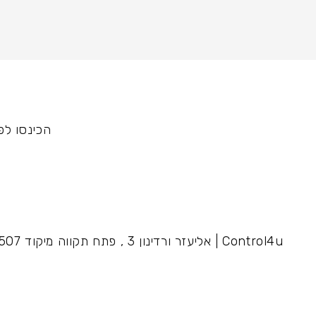
הכינסו לפ
Control4u | אליעזר ורדינון 3 , פתח תקווה מיקוד 4959507 קומה 2 משרד 213 | טלפון נייח 03-5070547 ניידים 054-6668008 , 054-4232135